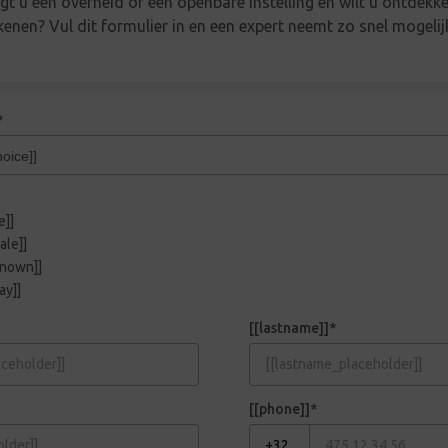
t u een overheid of een openbare instelling en wilt u ontdekk
enen? Vul dit formulier in en een expert neemt zo snel mogeli
*
e]]
ale]]
nown]]
ay]]
[[lastname]]*
[[phone]]*