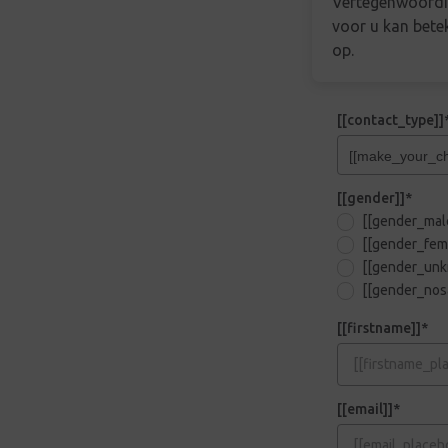
Vertegenwoordig
voor u kan betek
op.
[[contact_type]]
[[gender]]*
[[gender_mal
[[gender_fem
[[gender_unk
[[gender_nos
[[firstname]]*
[[email]]*