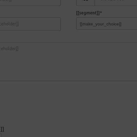
[[segment]]*
]]