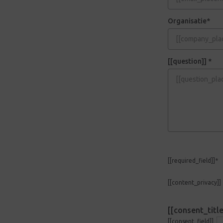
Organisatie*
[[question]]
*
[[required_field]]*
[[content_privacy]]
[[consent_title
[[consent_field]]