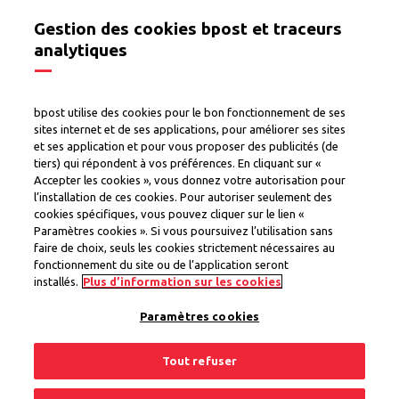
Gestion des cookies bpost et traceurs
analytiques
White paper Ecozone
bpost utilise des cookies pour le bon fonctionnement de ses
sites internet et de ses applications, pour améliorer ses sites
et ses application et pour vous proposer des publicités (de
tiers) qui répondent à vos préférences. En cliquant sur «
Accepter les cookies », vous donnez votre autorisation pour
Rendez vos livraisons plus durables en livrant vos
l’installation de ces cookies. Pour autoriser seulement des
colis dans nos Ecozones sans émissions, dans les
cookies spécifiques, vous pouvez cliquer sur le lien «
Distributeurs de Colis, les Points d’enlèvement ou
Paramètres cookies ». Si vous poursuivez l’utilisation sans
faire de choix, seuls les cookies strictement nécessaires au
à la porte. Découvrez comment nous procédons
fonctionnement du site ou de l’application seront
dans notre whitepaper.
installés.
Plus d’information sur les cookies
Paramètres cookies
[[gender]]*
[[gender_male]]
Tout refuser
[[gender_female]]
[[gender_unknown]]