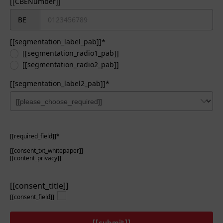
[[CBENumber]]
[[segmentation_label_pab]]*
[[segmentation_radio1_pab]]
[[segmentation_radio2_pab]]
[[segmentation_label2_pab]]*
[[required_field]]*
[[consent_txt_whitepaper]]
[[content_privacy]]
[[consent_title]]
[[consent_field]]