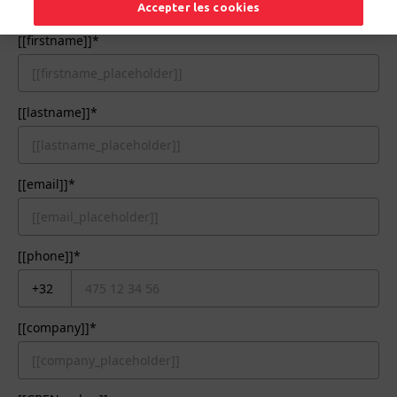
[[gender_nosay]]
Accepter les cookies
[[firstname]]*
[[lastname]]*
[[email]]*
[[phone]]*
[[company]]*