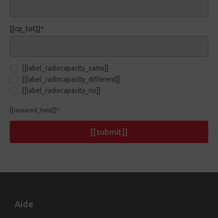
[[cp_tot]]*
[[label_radiocapacity_same]]
[[label_radiocapacity_different]]
[[label_radiocapacity_no]]
[[required_field]]*
[[submit]]
Aide