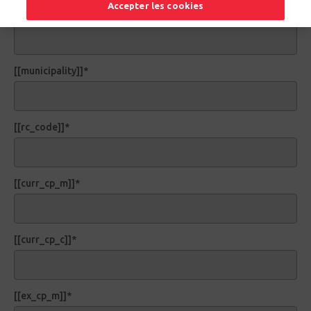
Accepter les cookies
[[postal_code]]*
[[municipality]]*
[[rc_code]]*
[[curr_cp_m]]*
[[curr_cp_c]]*
[[ex_cp_m]]*