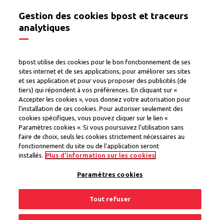
Gestion des cookies bpost et traceurs
analytiques
Capacité supplémentaire pendant la période de
bpost utilise des cookies pour le bon fonctionnement de ses
fin d’année 2025
sites internet et de ses applications, pour améliorer ses sites
et ses application et pour vous proposer des publicités (de
tiers) qui répondent à vos préférences. En cliquant sur «
Accepter les cookies », vous donnez votre autorisation pour
Faites-nous savoir si vous pouvez mettre à
l’installation de ces cookies. Pour autoriser seulement des
disposition une capacité supplémentaire à partir
cookies spécifiques, vous pouvez cliquer sur le lien «
du 11/11/2025 (Singles Day) dans votre Point
Paramètres cookies ». Si vous poursuivez l’utilisation sans
faire de choix, seuls les cookies strictement nécessaires au
Poste/Point Colis.
fonctionnement du site ou de l’application seront
Vous trouverez ci-dessous toutes les données de
installés.
Plus d’information sur les cookies
cette année et de l’année dernière
Paramètres cookies
[[n_pp_ppc]]*
Tout refuser