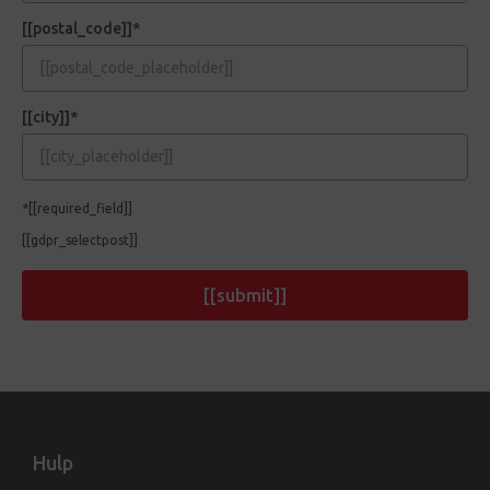
[[postal_code]]*
[[city]]*
*[[required_field]]
[[gdpr_selectpost]]
[[submit]]
Hulp