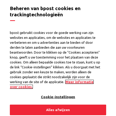
Beheren van bpost cookies en
trackingtechnologieën
SelectPost - Uw gegevens
bpost gebruikt cookies voor de goede werking van zijn
websites en applicaties, om de websites en applicaties te
verbeteren en om u advertenties aan te bieden of door
derden te laten aanbieden die aan uw voorkeuren
beantwoorden. Door te klikken op de "Cookies accepteren"
Via dit formulier kan u uw gegevens in het kader
knop, geeft u uw toestemming voor het plaatsen van deze
van Selectpost beheren.
cookies. Om alleen bepaalde cookies toe te staan, kunt u op
U kan uw Privacyniveaus via uw dashboard “
Jouw
de link “Cookie-instellingen” klikken. Als u doorgaat met het
gebruik zonder een keuze te maken, worden alleen de
data, jouw keuzedashboard
” beheren.
cookies geplaatst die strikt noodzakelijk zijn voor de
werking van de site of de applicatie.
Meer informatie
U kan ons ook een gedateerde en ondertekende
over cookies.
schriftelijke aanvraag, vergezeld van een bewijs
van uw identiteit, verzenden naar het volgende
Cookie-instellingen
adres : Bpost – Data Protection Office, Multi,
Anspachlaan 1/1 (6de) – 1000 Brussel.
Alles afwijzen