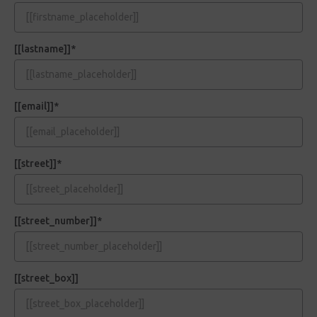
[[lastname]]*
[[email]]*
[[street]]*
[[street_number]]*
[[street_box]]