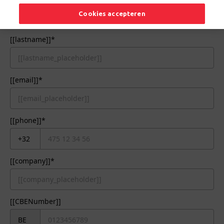
Cookies accepteren
[[lastname]]*
[[email]]*
[[phone]]*
[[company]]*
[[CBENumber]]