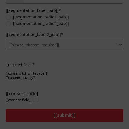
[[segmentation_label_pab]]*
[[segmentation_radio1_pab]]
[[segmentation_radio2_pab]]
[[segmentation_label2_pab]]*
[[required_field]]*
[[consent_txt_whitepaper]]
[[content_privacy]]
[[consent_title]]
[[consent_field]]
[[submit]]