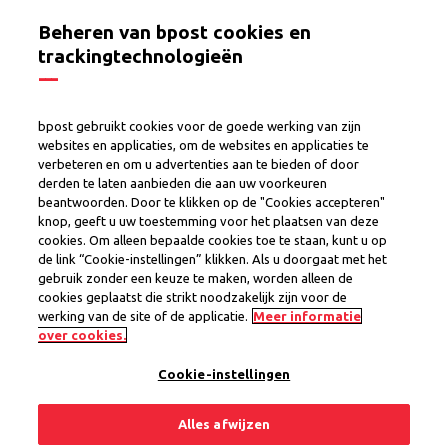
Beheren van bpost cookies en
trackingtechnologieën
Hoe leveringen in Pakjesautomaten e-
bpost gebruikt cookies voor de goede werking van zijn
commerce duurzamer maken
websites en applicaties, om de websites en applicaties te
verbeteren en om u advertenties aan te bieden of door
derden te laten aanbieden die aan uw voorkeuren
beantwoorden. Door te klikken op de "Cookies accepteren"
Geïnteresseerd om meer te weten? Vul
knop, geeft u uw toestemming voor het plaatsen van deze
onderstaande velden in en krijg toegang tot de
cookies. Om alleen bepaalde cookies toe te staan, kunt u op
volledige gids:
de link “Cookie-instellingen” klikken. Als u doorgaat met het
gebruik zonder een keuze te maken, worden alleen de
cookies geplaatst die strikt noodzakelijk zijn voor de
[[gender]]*
werking van de site of de applicatie.
Meer informatie
over cookies.
[[gender_male]]
[[gender_female]]
Cookie-instellingen
[[gender_unknown]]
[[gender_nosay]]
Alles afwijzen
[[firstname]]*